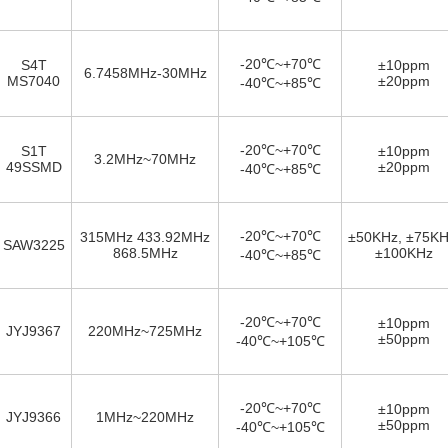
-20℃~+70℃
S4T
±10ppm
6.7458MHz-30MHz
MS7040
±20ppm
-40℃~+85℃
-20℃~+70℃
S1T
±10ppm
3.2MHz~70MHz
49SSMD
±20ppm
-40℃~+85℃
-20℃~+70℃
315MHz 433.92MHz
±50KHz, ±75KH
SAW3225
868.5MHz
±100KHz
-40℃~+85℃
-20℃~+70℃
±10ppm
JYJ9367
220MHz~725MHz
±50ppm
-40℃~+105℃
-20℃~+70℃
±10ppm
JYJ9366
1MHz~220MHz
±50ppm
-40℃~+105℃