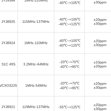
JYJ9386
1MHz-220MHz
±30ppm
-40℃~+105℃
-40℃~+105℃
±20ppm
JYJ8925
115MHz-137MHz
±30ppm
-40℃~+125℃
-40℃~+105℃
±20ppm
JYJ8924
1MHz-110MHz
±30ppm
-40℃~+125℃
-20℃~+70℃
±10ppm
S1C 49S
3.2MHz~64MHz
±20ppm
-40℃~+85℃
-20℃~+70℃
±20ppm
VCXO3225
1MHz-54MHz
±30ppm
-40℃~+85℃
±20ppm
JYJ8921
119MHz-137MHz
-55℃~+125℃
±30ppm